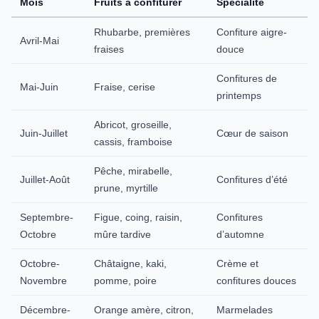
Mois
Fruits à confiturer
Spécialité
Rhubarbe, premières
Confiture aigre-
Avril-Mai
fraises
douce
Confitures de
Mai-Juin
Fraise, cerise
printemps
Abricot, groseille,
Juin-Juillet
Cœur de saison
cassis, framboise
Pêche, mirabelle,
Juillet-Août
Confitures d’été
prune, myrtille
Septembre-
Figue, coing, raisin,
Confitures
Octobre
mûre tardive
d’automne
Octobre-
Châtaigne, kaki,
Crème et
Novembre
pomme, poire
confitures douces
Décembre-
Orange amère, citron,
Marmelades