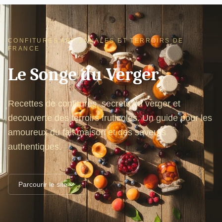
CONFITURES ARTISANALES ET TERROIRS DE
FRANCE
Le Songe du Verger
Recettes de confitures, secrets du verger et
decouverte des terroirs fruticoles. Un guide pour les
amoureux du fait maison et des saveurs
authentiques.
Parcourir le site