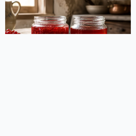
Bio & Nature
Différence entre confiture et gelée : ce qui les
sépare
La différence entre confiture et gelée tient à la matière
première. La confiture retient la pulpe ou la purée du fruit,
…
18 July 2026